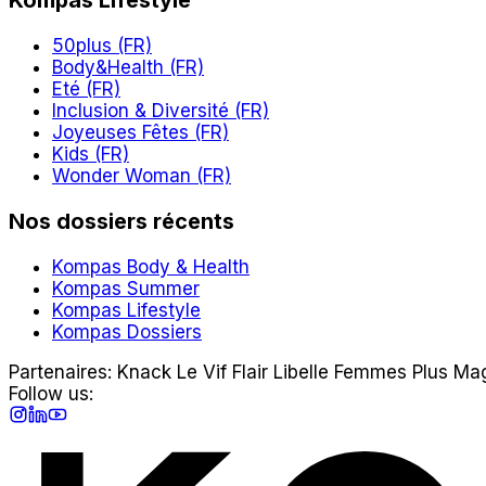
Kompas Lifestyle
50plus (FR)
Body&Health (FR)
Eté (FR)
Inclusion & Diversité (FR)
Joyeuses Fêtes (FR)
Kids (FR)
Wonder Woman (FR)
Nos dossiers récents
Kompas Body & Health
Kompas Summer
Kompas Lifestyle
Kompas Dossiers
Partenaires:
Knack
Le Vif
Flair
Libelle
Femmes
Plus Ma
Follow us:
Instagram
LinkedIn
YouTube