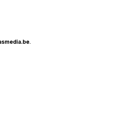
smedia.be
.