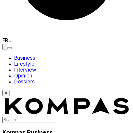
FR
⌄
Business
Lifestyle
Interview
Opinion
Dossiers
×
Kompas Business