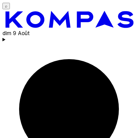
⌕
dim 9 Août