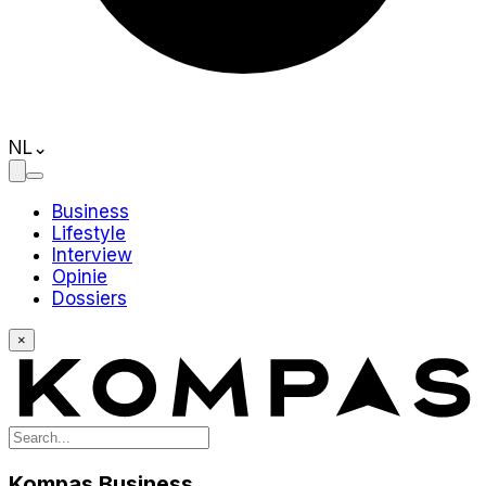
NL
⌄
Business
Lifestyle
Interview
Opinie
Dossiers
×
Kompas Business