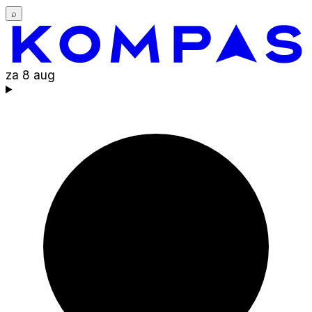
⌕
za 8 aug