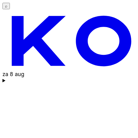
⌕
za 8 aug