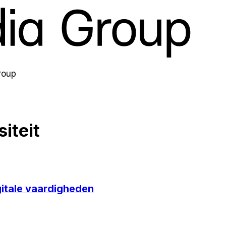
roup
siteit
igitale vaardigheden