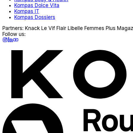
Kompas Dolce Vita
Kompas IT
Kompas Dossiers
Partners:
Knack
Le Vif
Flair
Libelle
Femmes
Plus Magaz
Follow us:
Instagram
LinkedIn
YouTube